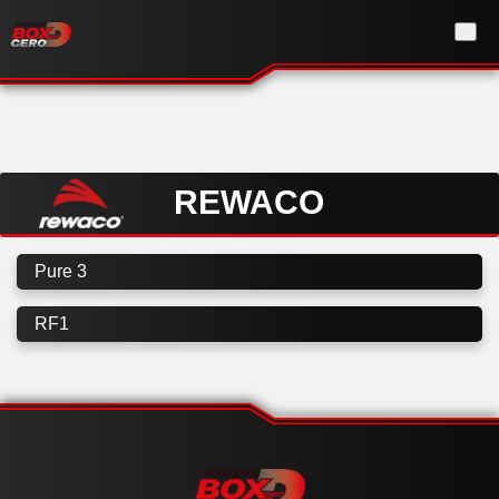
REWACO
Pure 3
RF1