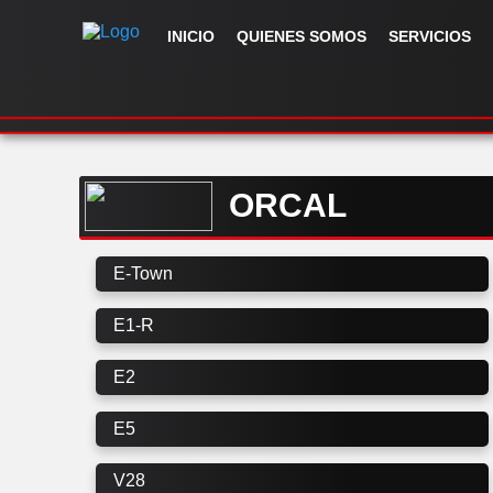
INICIO
QUIENES SOMOS
SERVICIOS
ORCAL
E-Town
E1-R
E2
E5
V28