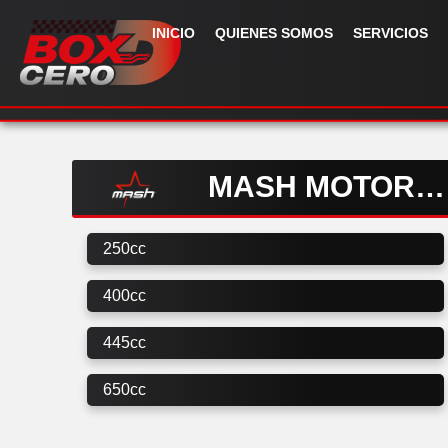
INICIO
QUIENES SOMOS
SERVICIOS
MASH MOTORCYCLE
250cc
400cc
445cc
650cc