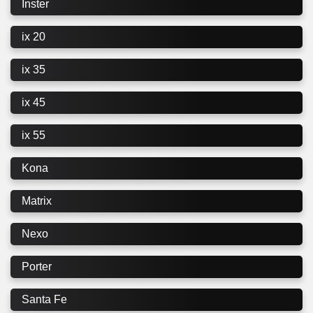
Inster
ix 20
ix 35
ix 45
ix 55
Kona
Matrix
Nexo
Porter
Santa Fe