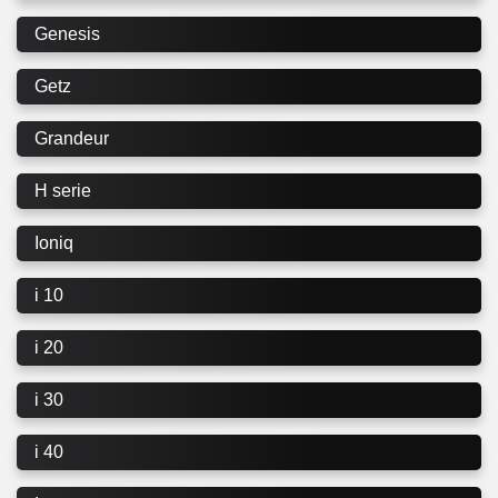
Genesis
Getz
Grandeur
H serie
Ioniq
i 10
i 20
i 30
i 40