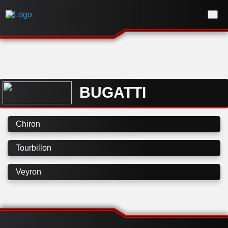
BUGATTI
Chiron
Tourbillon
Veyron